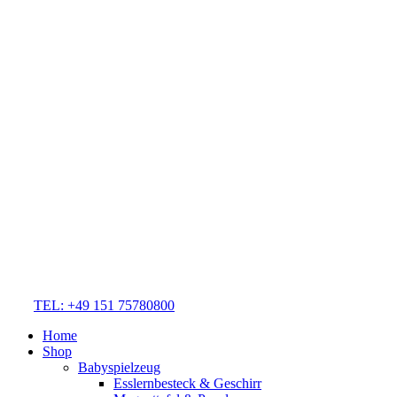
TEL: +49 151 75780800
Home
Shop
Babyspielzeug
Esslernbesteck & Geschirr